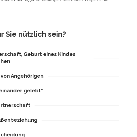
 Sie nützlich sein?
schaft, Geburt eines Kindes
ehen
 von Angehörigen
einander gelebt“
artnerschaft
ußenbeziehung
Scheidung